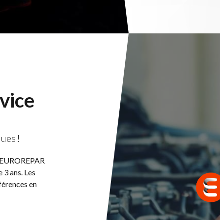
vice
ues !
ges EUROREPAR
e 3 ans. Les
férences en