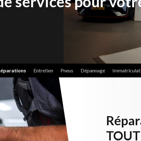
e services pour votr
éparations
Entretien
Pneus
Dépannage
Immatriculat
Répara
TOUT