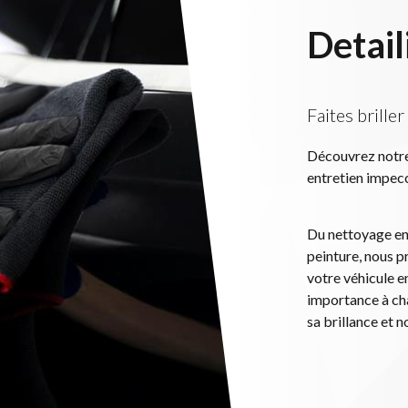
CARRIÈRE
Detail
CONTACT
Faites briller
Découvrez notr
entretien impecc
Du nettoyage en 
peinture, nous 
votre véhicule e
importance à cha
sa brillance et 