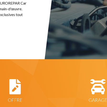
et EUROREPAR Car
 main-d'œuvre.
xclusives tout
OFFRE
GARAG