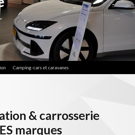
e
ion
Camping-cars et caravanes
tion & carrosserie
ES marques