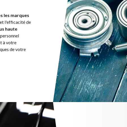
es les marques
et l'efficacité de
us haute
 personnel
t à votre
iques de votre
ACCUEIL
VOITURES
VÉHICULES UTILITAIRES
SERVICES
MARQUES
ACTUALITÉS